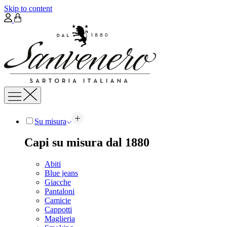
Skip to content
Su misura
Capi su misura dal 1880
Abiti
Blue jeans
Giacche
Pantaloni
Camicie
Cappotti
Maglieria