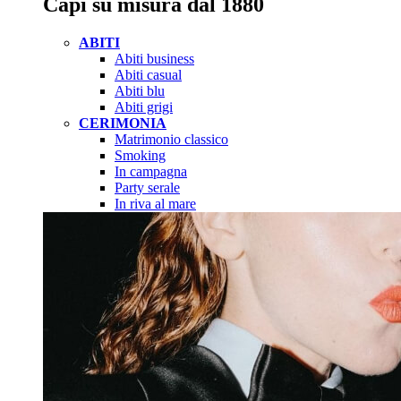
Capi su misura dal 1880
ABITI
Abiti business
Abiti casual
Abiti blu
Abiti grigi
CERIMONIA
Matrimonio classico
Smoking
In campagna
Party serale
In riva al mare