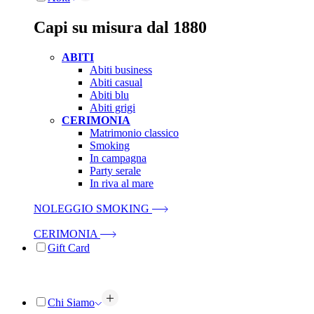
Capi su misura dal 1880
ABITI
Abiti business
Abiti casual
Abiti blu
Abiti grigi
CERIMONIA
Matrimonio classico
Smoking
In campagna
Party serale
In riva al mare
NOLEGGIO SMOKING
CERIMONIA
Gift Card
Chi Siamo