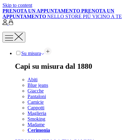
Skip to content
PRENOTA UN APPUNTAMENTO
PRENOTA UN
APPUNTAMENTO
NELLO STORE PIÙ VICINO A TE
Su misura
Capi su misura dal 1880
Abiti
Blue jeans
Giacche
Pantaloni
Camicie
Cappotti
Maglieria
Smoking
Madame
Cerimonia