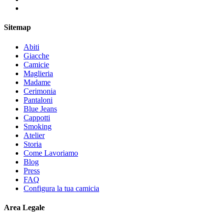
Sitemap
Abiti
Giacche
Camicie
Maglieria
Madame
Cerimonia
Pantaloni
Blue Jeans
Cappotti
Smoking
Atelier
Storia
Come Lavoriamo
Blog
Press
FAQ
Configura la tua camicia
Area Legale