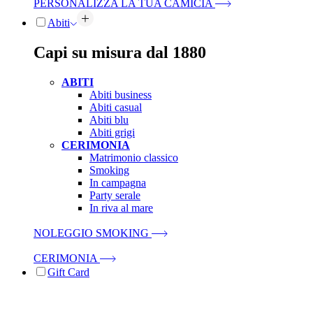
PERSONALIZZA LA TUA CAMICIA
Abiti
Capi su misura dal 1880
ABITI
Abiti business
Abiti casual
Abiti blu
Abiti grigi
CERIMONIA
Matrimonio classico
Smoking
In campagna
Party serale
In riva al mare
NOLEGGIO SMOKING
CERIMONIA
Gift Card