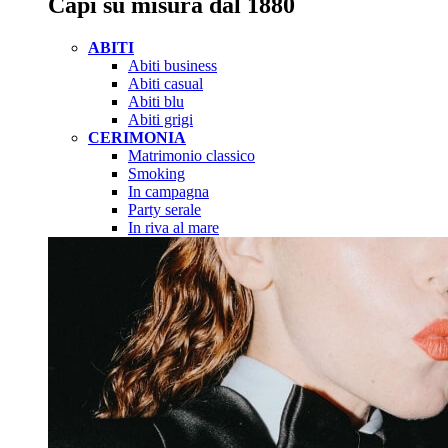
Capi su misura dal 1880
ABITI
Abiti business
Abiti casual
Abiti blu
Abiti grigi
CERIMONIA
Matrimonio classico
Smoking
In campagna
Party serale
In riva al mare