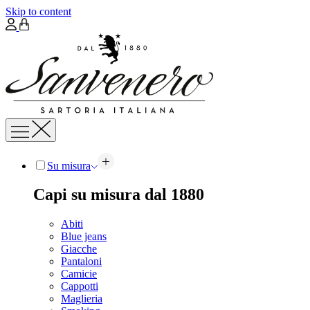
Skip to content
Su misura
Capi su misura dal 1880
Abiti
Blue jeans
Giacche
Pantaloni
Camicie
Cappotti
Maglieria