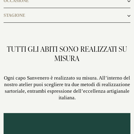
OCCASIONE
ATELIER SAVONA
casual
STAGIONE
CERIMONIA
autunno, inverno
TUTTI GLI ABITI SONO REALIZZATI SU
MISURA
Ogni capo Sanvenero è realizzato su misura. All’interno del
nostro atelier puoi scegliere tra due metodi di realizzazione
sartoriale, entrambi espressione dell’eccellenza artigianale
SERVIZIO CORPORATE
italiana.