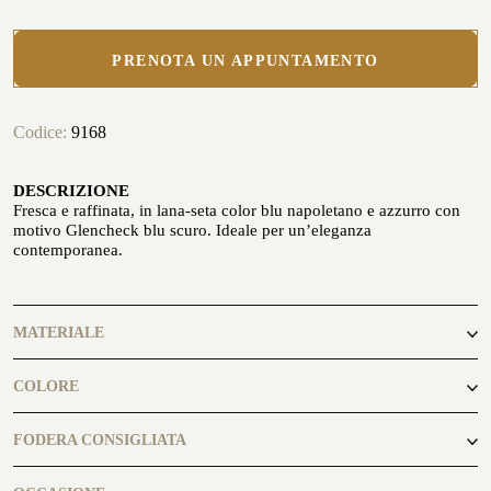
PRENOTA UN APPUNTAMENTO
Codice:
9168
PERSONALIZZA LA TUA CAMICIA
LA STORIA
DESCRIZIONE
Fresca e raffinata, in lana-seta color blu napoletano e azzurro con
ATELIER MILANO SFORZA
motivo Glencheck blu scuro. Ideale per un’eleganza
contemporanea.
NOLEGGIO SMOKING
MATERIALE
86% Lana
COLORE
10% Seta
4% Cashmere
blu Napoli, blu scuro
FODERA CONSIGLIATA
GLI ATELIER
Midnightblue7494