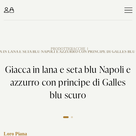
SU MISURA
ABITI
PRODOTTI
GIACCHE
 IN LANA E SETA BLU NAPOLI E AZZURRO CON PRINCIPE DI GALLES BL
Abiti
Blue jeans
GIFT CARD
Giacca in lana e seta blu Napoli e
Giacche
Pantaloni
ABITI
CERIMONIA
CHI SIAMO
azzurro con principe di Galles
Camicie
Cappotti
Abiti business
Matrimonio classico
ATELIER
blu scuro
Maglieria
Smoking
Abiti casual
Smoking
CONTATTI
COME LAVORIAMO
Madame
Cerimonia
Abiti blu
In campagna
EN
ATELIER MILANO MISSORI
Abiti grigi
Party serale
In riva al mare
Loro Piana