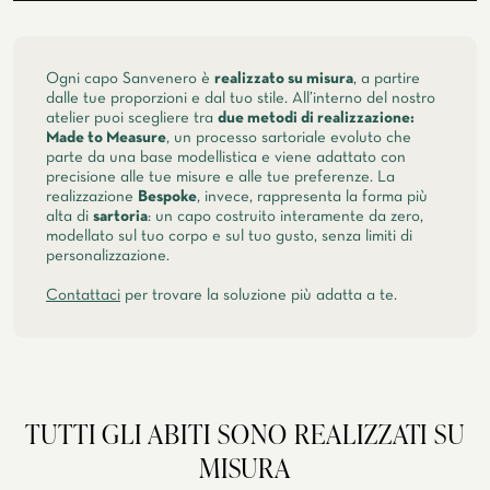
estate, primavera
GLI ATELIER
ATELIER SAVONA
Ogni capo Sanvenero è
realizzato su misura
, a partire
CERIMONIA
dalle tue proporzioni e dal tuo stile. All’interno del nostro
atelier puoi scegliere tra
due metodi di realizzazione:
Made to Measure
, un processo sartoriale evoluto che
parte da una base modellistica e viene adattato con
precisione alle tue misure e alle tue preferenze. La
realizzazione
Bespoke
, invece, rappresenta la forma più
alta di
sartoria
: un capo costruito interamente da zero,
modellato sul tuo corpo e sul tuo gusto, senza limiti di
personalizzazione.
Contattaci
per trovare la soluzione più adatta a te.
SERVIZIO CORPORATE
TUTTI GLI ABITI SONO REALIZZATI SU
MISURA