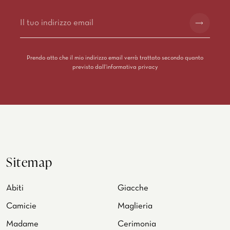
Alternative:
Prendo atto che il mio indirizzo email verrà trattato secondo quanto
previsto dall’
informativa privacy
Sitemap
Abiti
Giacche
Camicie
Maglieria
Madame
Cerimonia