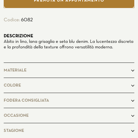
PRENOTA UN APPUNTAMENTO
In riva al mare
Codice:
6082
DESCRIZIONE
Abito in lino, lana grisaglia e seta blu denim. La lucentezza discreta
e la profondità della texture offrono versatilità moderna.
PERSONALIZZA LA TUA CAMICIA
LA STORIA
MATERIALE
ATELIER MILANO SFORZA
NOLEGGIO SMOKING
48%Lino
COLORE
46%Lana
6%Seta
blu denin
FODERA CONSIGLIATA
Midnightblue7494
OCCASIONE
casual
STAGIONE