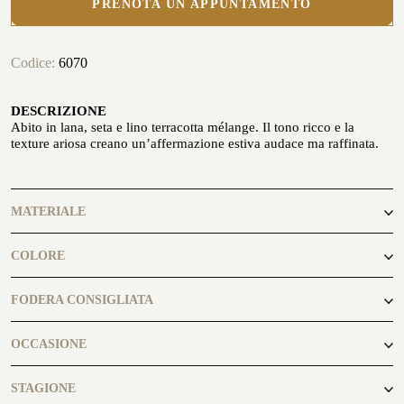
PRENOTA UN APPUNTAMENTO
In riva al mare
Codice:
6070
DESCRIZIONE
Abito in lana, seta e lino terracotta mélange. Il tono ricco e la
texture ariosa creano un’affermazione estiva audace ma raffinata.
PERSONALIZZA LA TUA CAMICIA
LA STORIA
MATERIALE
ATELIER MILANO SFORZA
71%Lana
NOLEGGIO SMOKING
COLORE
15%Seta
14%Lino
terracotta
FODERA CONSIGLIATA
Orange
OCCASIONE
casual
STAGIONE