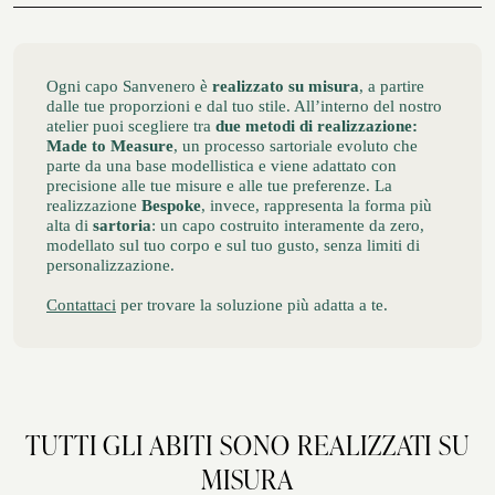
estate, primavera
GLI ATELIER
ATELIER SAVONA
Ogni capo Sanvenero è
realizzato su misura
, a partire
dalle tue proporzioni e dal tuo stile. All’interno del nostro
CERIMONIA
atelier puoi scegliere tra
due metodi di realizzazione:
Made to Measure
, un processo sartoriale evoluto che
parte da una base modellistica e viene adattato con
precisione alle tue misure e alle tue preferenze. La
realizzazione
Bespoke
, invece, rappresenta la forma più
alta di
sartoria
: un capo costruito interamente da zero,
modellato sul tuo corpo e sul tuo gusto, senza limiti di
personalizzazione.
Contattaci
per trovare la soluzione più adatta a te.
SERVIZIO CORPORATE
TUTTI GLI ABITI SONO REALIZZATI SU
MISURA