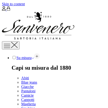
Skip to content
Su misura
Capi su misura dal 1880
Abiti
Blue jeans
Giacche
Pantaloni
Camicie
Cappotti
Maglieria