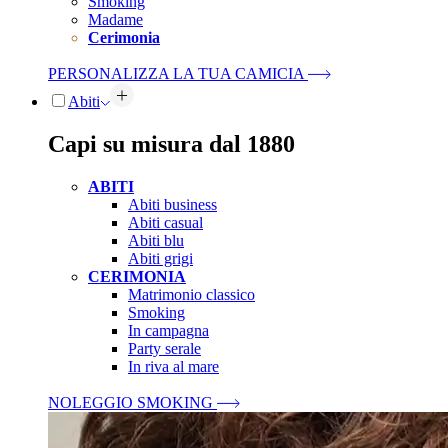
Smoking
Madame
Cerimonia
PERSONALIZZA LA TUA CAMICIA
Abiti
Capi su misura dal 1880
ABITI
Abiti business
Abiti casual
Abiti blu
Abiti grigi
CERIMONIA
Matrimonio classico
Smoking
In campagna
Party serale
In riva al mare
NOLEGGIO SMOKING