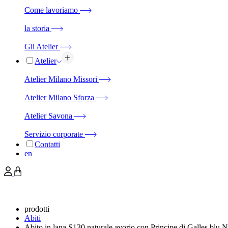
Come lavoriamo
la storia
Gli Atelier
Atelier
Atelier Milano Missori
Atelier Milano Sforza
Atelier Savona
Servizio corporate
Contatti
en
prodotti
Abiti
Abito in lana S130 naturale avorio con Principe di Galles blu N