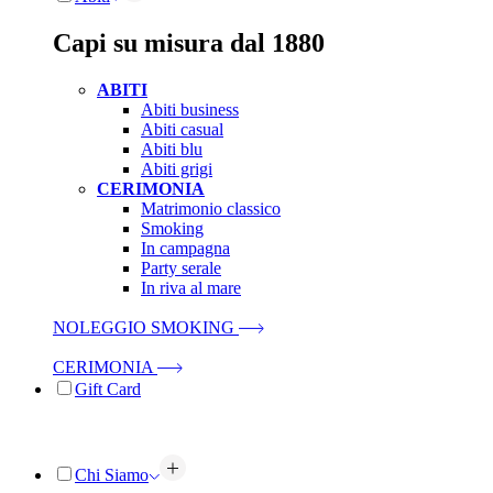
Capi su misura dal 1880
ABITI
Abiti business
Abiti casual
Abiti blu
Abiti grigi
CERIMONIA
Matrimonio classico
Smoking
In campagna
Party serale
In riva al mare
NOLEGGIO SMOKING
CERIMONIA
Gift Card
Chi Siamo