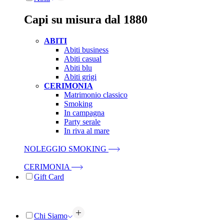
Capi su misura dal 1880
ABITI
Abiti business
Abiti casual
Abiti blu
Abiti grigi
CERIMONIA
Matrimonio classico
Smoking
In campagna
Party serale
In riva al mare
NOLEGGIO SMOKING
CERIMONIA
Gift Card
Chi Siamo