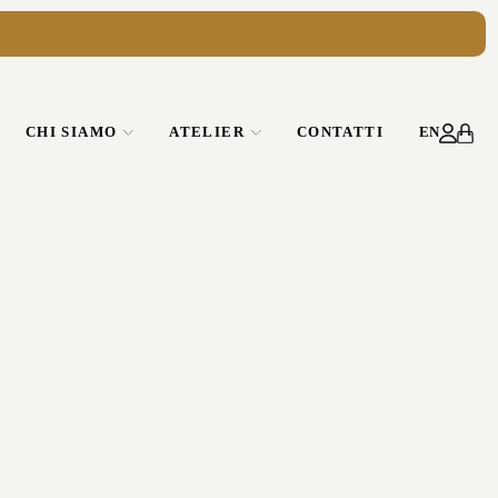
CHI SIAMO
ATELIER
CONTATTI
EN
GLI ATELIER
SERVIZIO
CORPORATE
GGIO