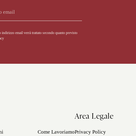
o indirizzo email verrà trattato secondo quanto previsto
acy
Area Legale
ni
Come Lavoriamo
Privacy Policy