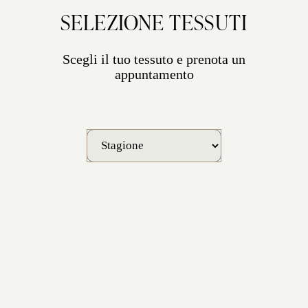
P
SMOK
SELEZIONE TESSUTI
In riva al mare
Scegli il tuo tessuto e prenota un
appuntamento