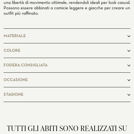
una libertà di movimento ottimale, rendendoli ideali per look casual.
GLI ATELIER
Possono essere abbinati a camicie leggere e giacche per creare un
outfit più raffinato.
ATELIER SAVONA
CERIMONIA
MATERIALE
97% Cotone 3% Elastan
COLORE
cammello
FODERA CONSIGLIATA
FANP005
OCCASIONE
casual
STAGIONE
SERVIZIO CORPORATE
autunno, estate, inverno, primavera
TUTTI GLI ABITI SONO REALIZZATI SU