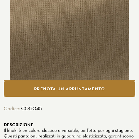
In riva al mare
PERSONALIZZA LA TUA CAMICIA
LA STORIA
ATELIER MILANO SFORZA
NOLEGGIO SMOKING
PRENOTA UN APPUNTAMENTO
Codice:
COG045
DESCRIZIONE
Il khaki è un colore classico e versatile, perfetto per ogni stagione.
Questi pantaloni, realizzati in gabardina elasticizzata, garantiscono