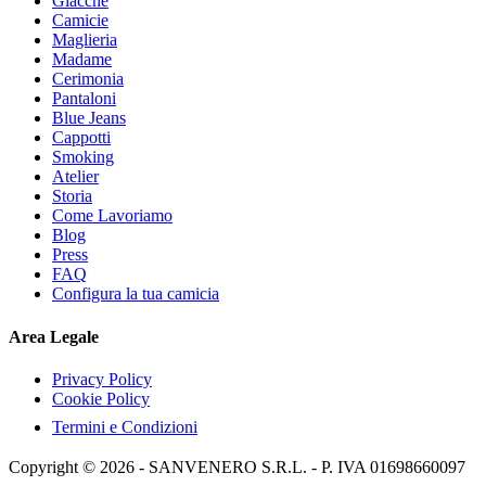
Giacche
Camicie
Maglieria
Madame
Cerimonia
Pantaloni
Blue Jeans
Cappotti
Smoking
Atelier
Storia
Come Lavoriamo
Blog
Press
FAQ
Configura la tua camicia
Area Legale
Privacy Policy
Cookie Policy
Termini e Condizioni
Copyright © 2026 - SANVENERO S.R.L. - P. IVA 01698660097