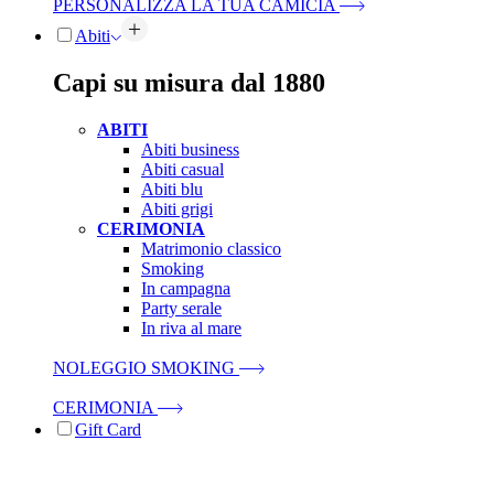
PERSONALIZZA LA TUA CAMICIA
Abiti
Capi su misura dal 1880
ABITI
Abiti business
Abiti casual
Abiti blu
Abiti grigi
CERIMONIA
Matrimonio classico
Smoking
In campagna
Party serale
In riva al mare
NOLEGGIO SMOKING
CERIMONIA
Gift Card