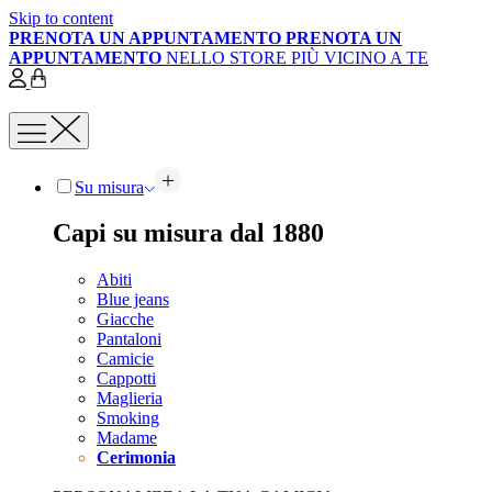
Skip to content
PRENOTA UN APPUNTAMENTO
PRENOTA UN
APPUNTAMENTO
NELLO STORE PIÙ VICINO A TE
Su misura
Capi su misura dal 1880
Abiti
Blue jeans
Giacche
Pantaloni
Camicie
Cappotti
Maglieria
Smoking
Madame
Cerimonia