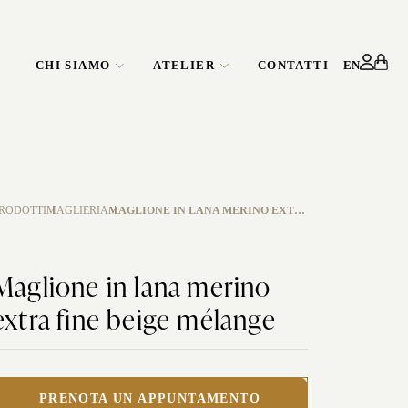
CHI SIAMO
ATELIER
CONTATTI
EN
GLI ATELIER
SERVIZIO
CORPORATE
RODOTTI
MAGLIERIA
MAGLIONE IN LANA MERINO EXTRA FINE BEIGE MÉLANGE
Maglione in lana merino
extra fine beige mélange
GGIO
ERSONALIZZA LA TUA CAMICIA
CERIMONIA
ING
PRENOTA UN APPUNTAMENTO