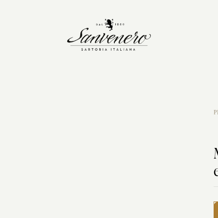
ER MILANO
LA STORIA
ATELIER SAVONA
Blue jeans
CERIMONIA
ZA
P
Pantaloni
Matrimonio classico
Cappotti
Smoking
Smoking
In campagna
NOLE
Cerimonia
Party serale
P
SMOK
In riva al mare