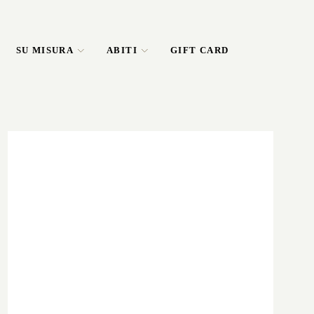
SU MISURA
ABITI
GIFT CARD
COME LAVORIAMO
ATELIER MILANO
ATELI
Capi su misura
Capi su misura
Abiti
ABITI
MISSORI
SFOR
dal 1880
dal 1880
Giacche
Abiti business
Camicie
Abiti casual
Maglieria
Abiti blu
Madame
Abiti grigi