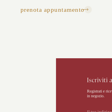
prenota appuntamento
Iscriviti
Registrati e rice
in negozio.