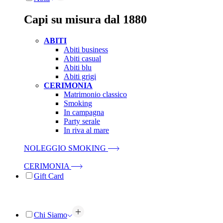
Capi su misura dal 1880
ABITI
Abiti business
Abiti casual
Abiti blu
Abiti grigi
CERIMONIA
Matrimonio classico
Smoking
In campagna
Party serale
In riva al mare
NOLEGGIO SMOKING
CERIMONIA
Gift Card
Chi Siamo