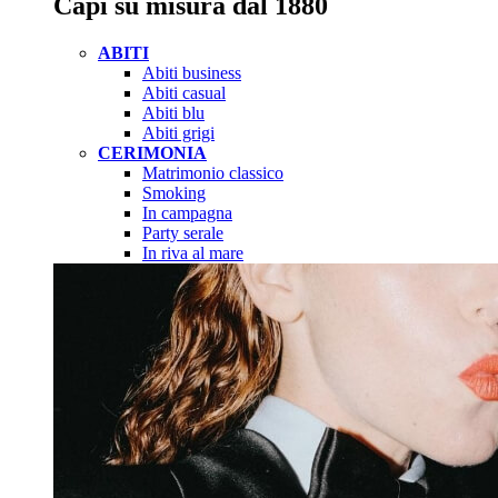
Capi su misura dal 1880
ABITI
Abiti business
Abiti casual
Abiti blu
Abiti grigi
CERIMONIA
Matrimonio classico
Smoking
In campagna
Party serale
In riva al mare