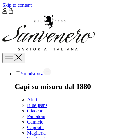
Skip to content
Su misura
Capi su misura dal 1880
Abiti
Blue jeans
Giacche
Pantaloni
Camicie
Cappotti
Maglieria