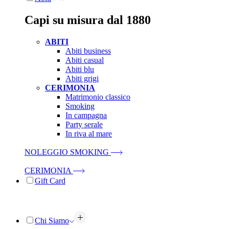
Capi su misura dal 1880
ABITI
Abiti business
Abiti casual
Abiti blu
Abiti grigi
CERIMONIA
Matrimonio classico
Smoking
In campagna
Party serale
In riva al mare
NOLEGGIO SMOKING
CERIMONIA
Gift Card
Chi Siamo