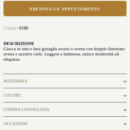
PRENOTA UN APPUNTAMENTO
Codice:
9180
DESCRIZIONE
PERSONALIZZA LA TUA CAMICIA
LA STORIA
Giacca in seta e lana grisaglia avorio e avena con doppio finestrato
avena e azzurro cielo. Leggera e luminosa, unisce modernità ed
eleganza.
ATELIER MILANO SFORZA
NOLEGGIO SMOKING
MATERIALE
55%Seta
COLORE
45%Lana
avena, avorio, azzurro
FODERA CONSIGLIATA
Lightbeige8202
OCCASIONE
GLI ATELIER