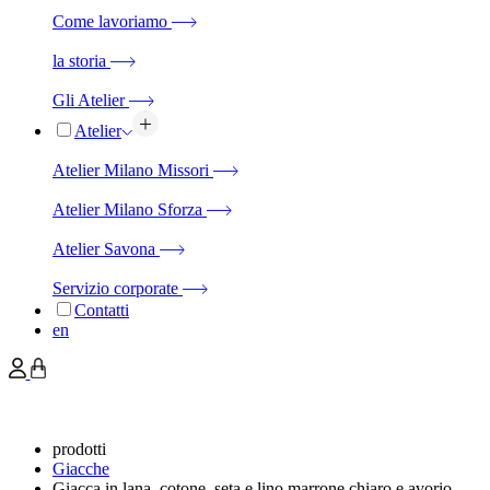
Come lavoriamo
la storia
Gli Atelier
Atelier
Atelier Milano Missori
Atelier Milano Sforza
Atelier Savona
Servizio corporate
Contatti
en
prodotti
Giacche
Giacca in lana, cotone, seta e lino marrone chiaro e avorio