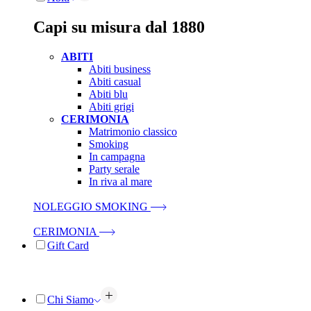
Capi su misura dal 1880
ABITI
Abiti business
Abiti casual
Abiti blu
Abiti grigi
CERIMONIA
Matrimonio classico
Smoking
In campagna
Party serale
In riva al mare
NOLEGGIO SMOKING
CERIMONIA
Gift Card
Chi Siamo