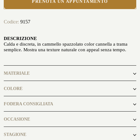
PRENOTA UN APPUNTAMENTO
In riva al mare
Codice:
9157
DESCRIZIONE
Calda e discreta, in cammello spazzolato color cannella a trama
semplice. Mostra una texture naturale con appeal senza tempo.
PERSONALIZZA LA TUA CAMICIA
LA STORIA
MATERIALE
ATELIER MILANO SFORZA
100% Cammello
NOLEGGIO SMOKING
COLORE
cannella
FODERA CONSIGLIATA
Camel8134
OCCASIONE
casual
STAGIONE