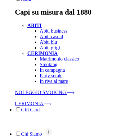
Capi su misura dal 1880
ABITI
Abiti business
Abiti casual
Abiti blu
Abiti grigi
CERIMONIA
Matrimonio classico
Smoking
In campagna
Party serale
In riva al mare
NOLEGGIO SMOKING
CERIMONIA
Gift Card
Chi Siamo