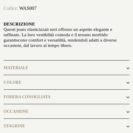
Codice:
WAS007
DESCRIZIONE
Questi jeans elasticizzati neri offrono un aspetto elegante e
raffinato. La loro vestibilità comoda e il tessuto morbido
garantiscono comfort e versatilità, rendendoli adatti a diverse
occasioni, dal lavoro al tempo libero.
PERSONALIZZA LA TUA CAMICIA
LA STORIA
ATELIER MILANO SFORZA
MATERIALE
NOLEGGIO SMOKING
98% Cotone 2% Elastan
COLORE
nero
FODERA CONSIGLIATA
Fanp 012
OCCASIONE
casual
STAGIONE
GLI ATELIER