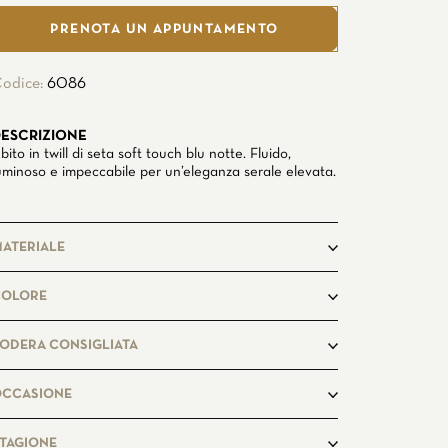
PRENOTA UN APPUNTAMENTO
odice:
6086
ESCRIZIONE
bito in twill di seta soft touch blu notte. Fluido,
uminoso e impeccabile per un’eleganza serale elevata.
ATERIALE
100%Seta
COLORE
lu notte
ODERA CONSIGLIATA
idnightblue7494
CCASIONE
asual
TAGIONE