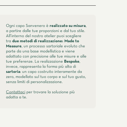
state, primavera
Ogni capo Sanvenero è
realizzato su misura
,
a partire dalle tue proporzioni e dal tuo stile.
All’interno del nostro atelier puoi scegliere
tra
due metodi di realizzazione:
Made to
Measure
, un processo sartoriale evoluto che
parte da una base modellistica e viene
adattato con precisione alle tue misure e alle
tue preferenze. La realizzazione
Bespoke
,
invece, rappresenta la forma più alta di
sartoria
: un capo costruito interamente da
zero, modellato sul tuo corpo e sul tuo gusto,
senza limiti di personalizzazione.
Contattaci
per trovare la soluzione più
adatta a te.