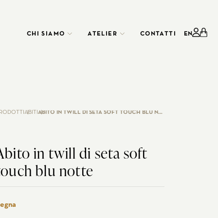
CHI SIAMO
ATELIER
CONTATTI
EN
GLI ATELIER
SERVIZIO
CORPORATE
RODOTTI
ABITI
ABITO IN TWILL DI SETA SOFT TOUCH BLU NOTTE
Abito in twill di seta soft
touch blu notte
GGIO
ERSONALIZZA LA TUA CAMICIA
CERIMONIA
ING
egna