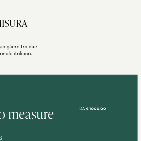
MISURA
scegliere tra due
anale italiana.
o measure
DA
€ 1000,00
i