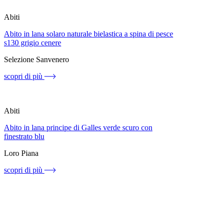
Abiti
Abito in lana solaro naturale bielastica a spina di pesce
s130 grigio cenere
Selezione Sanvenero
scopri di più
Abiti
Abito in lana principe di Galles verde scuro con
finestrato blu
Loro Piana
scopri di più