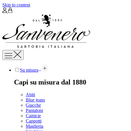
Skip to content
Su misura
Capi su misura dal 1880
Abiti
Blue jeans
Giacche
Pantaloni
Camicie
Cappotti
Maglieria