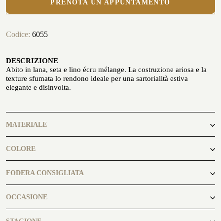
PRENOTA UN APPUNTAMENTO
Codice:
6055
DESCRIZIONE
Abito in lana, seta e lino écru mélange. La costruzione ariosa e la
PERSONALIZZA LA TUA CAMICIA
texture sfumata lo rendono ideale per una sartorialità estiva
LA STORIA
elegante e disinvolta.
ATELIER MILANO SFORZA
NOLEGGIO SMOKING
MATERIALE
71% Lana
COLORE
15% Seta
14% Lino
Ecrú
FODERA CONSIGLIATA
Camel8134
OCCASIONE
business, casual
GLI ATELIER