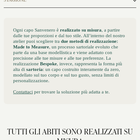
STAGIONE
ATELIER SAVONA
estate, primavera
CERIMONIA
Ogni capo Sanvenero è
realizzato su misura
, a partire
dalle tue proporzioni e dal tuo stile. All’interno del nostro
atelier puoi scegliere tra
due metodi di realizzazione:
Made to Measure
, un processo sartoriale evoluto che
parte da una base modellistica e viene adattato con
precisione alle tue misure e alle tue preferenze. La
realizzazione
Bespoke
, invece, rappresenta la forma più
alta di
sartoria
: un capo costruito interamente da zero,
modellato sul tuo corpo e sul tuo gusto, senza limiti di
personalizzazione.
Contattaci
per trovare la soluzione più adatta a te.
SERVIZIO CORPORATE
TUTTI GLI ABITI SONO REALIZZATI SU