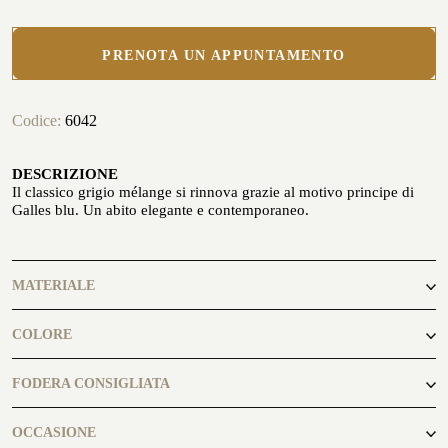
PRENOTA UN APPUNTAMENTO
Codice:
6042
PERSONALIZZA LA TUA CAMICIA
LA STORIA
DESCRIZIONE
Il classico grigio mélange si rinnova grazie al motivo principe di
ATELIER MILANO SFORZA
Galles blu. Un abito elegante e contemporaneo.
NOLEGGIO SMOKING
MATERIALE
97% Lana
COLORE
3% Elastane
blu, grigio mélange
FODERA CONSIGLIATA
light grey
OCCASIONE
GLI ATELIER