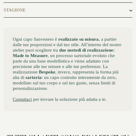
business, casual
STAGIONE
ATELIER SAVONA
CERIMONIA
autunno, inverno
Ogni capo Sanvenero è
realizzato su misura
, a partire
dalle tue proporzioni e dal tuo stile. All’interno del nostro
atelier puoi scegliere tra
due metodi di realizzazione:
Made to Measure
, un processo sartoriale evoluto che
parte da una base modellistica e viene adattato con
precisione alle tue misure e alle tue preferenze. La
realizzazione
Bespoke
, invece, rappresenta la forma più
alta di
sartoria
: un capo costruito interamente da zero,
modellato sul tuo corpo e sul tuo gusto, senza limiti di
personalizzazione.
SERVIZIO CORPORATE
Contattaci
per trovare la soluzione più adatta a te.