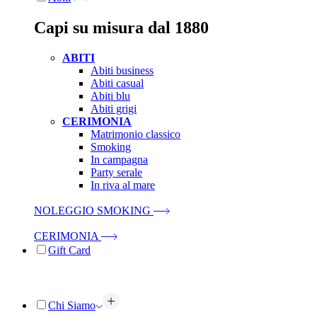
Capi su misura dal 1880
ABITI
Abiti business
Abiti casual
Abiti blu
Abiti grigi
CERIMONIA
Matrimonio classico
Smoking
In campagna
Party serale
In riva al mare
NOLEGGIO SMOKING
CERIMONIA
Gift Card
Chi Siamo