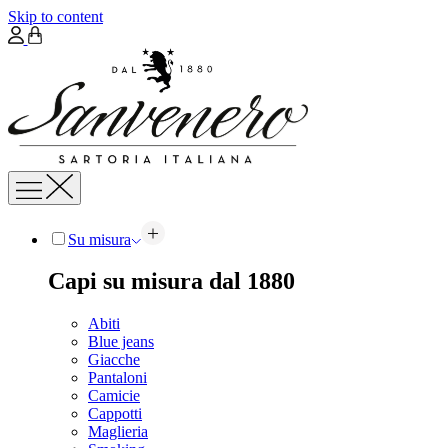
Skip to content
Su misura
Capi su misura dal 1880
Abiti
Blue jeans
Giacche
Pantaloni
Camicie
Cappotti
Maglieria