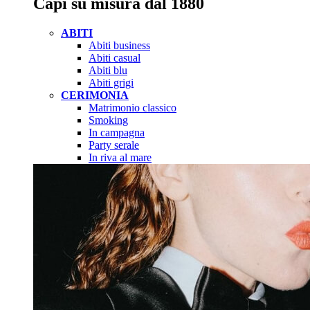
Capi su misura dal 1880
ABITI
Abiti business
Abiti casual
Abiti blu
Abiti grigi
CERIMONIA
Matrimonio classico
Smoking
In campagna
Party serale
In riva al mare