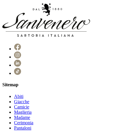
Sitemap
Abiti
Giacche
Camicie
Maglieria
Madame
Cerimonia
Pantaloni