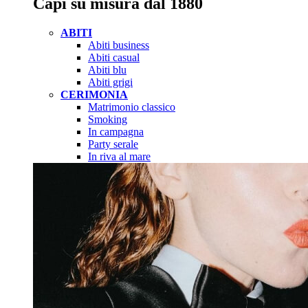
Capi su misura dal 1880
ABITI
Abiti business
Abiti casual
Abiti blu
Abiti grigi
CERIMONIA
Matrimonio classico
Smoking
In campagna
Party serale
In riva al mare