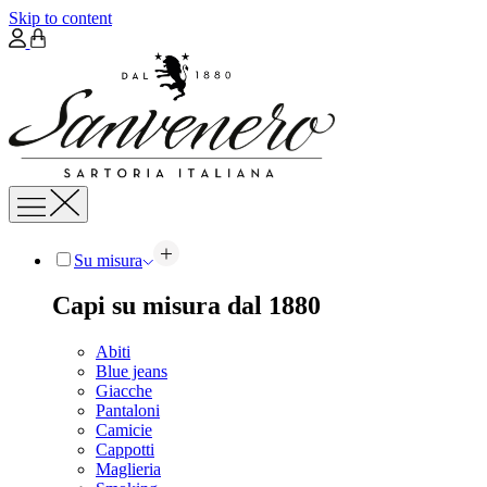
Skip to content
Su misura
Capi su misura dal 1880
Abiti
Blue jeans
Giacche
Pantaloni
Camicie
Cappotti
Maglieria